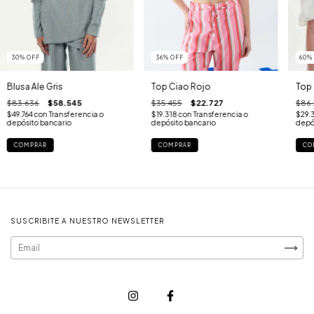
30
%
OFF
36
%
OFF
60
Blusa Ale Gris
Top Ciao Rojo
Top 
$83.636
$58.545
$35.455
$22.727
$86.
$49.764
con
Transferencia o
$19.318
con
Transferencia o
$29.
depósito bancario
depósito bancario
depó
COMPRAR
COMPRAR
CO
SUSCRIBITE A NUESTRO NEWSLETTER