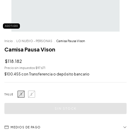
AGOTADO
Inicio
.
LO NUEVO - PERSONAS
.
Camisa Pausa Vison
Camisa Pausa Vison
$118.182
Precio sin impuestos
$97.671
$100.455
con
Transferencia o depósito bancario
1
2
TALLE
MEDIOS DE PAGO