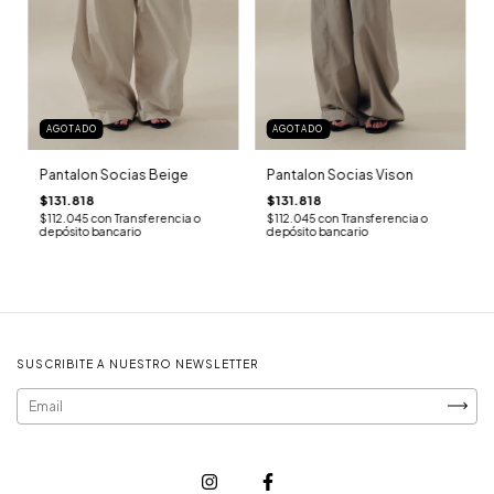
AGOTADO
AGOTADO
Pantalon Socias Beige
Pantalon Socias Vison
$131.818
$131.818
$112.045
con
Transferencia o
$112.045
con
Transferencia o
depósito bancario
depósito bancario
SUSCRIBITE A NUESTRO NEWSLETTER