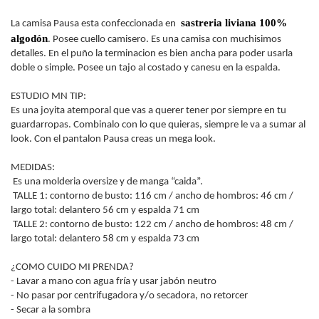
sastreria liviana 100%
La camisa Pausa esta confeccionada en 
algodón
. Posee cuello camisero. Es una camisa con muchisimos 
detalles. En el puño la terminacion es bien ancha para poder usarla 
doble o simple.
 Posee un tajo al costado y canesu en la espalda.
ESTUDIO MN TIP:
Es una joyita atemporal que vas a querer tener por siempre en tu 
guardarropas. Combinalo con lo que quieras, siempre le va a sumar al 
look. Con el pantalon Pausa creas un mega look.
MEDIDAS:
 Es una molderia oversize y de manga “caida”.
 TALLE 1: contorno de busto: 116 cm / ancho de hombros: 46 cm / 
largo total: delantero 56 cm y espalda 
71 cm
TALLE 2: contorno de busto: 122 cm / ancho de hombros: 48 cm / 
largo total: delantero 58 cm y espalda 
73 cm 
¿COMO CUIDO MI PRENDA?
- Lavar a mano con agua fría y usar jabón neutro
- No pasar por centrifugadora y/o secadora, no retorcer
- Secar a la sombra