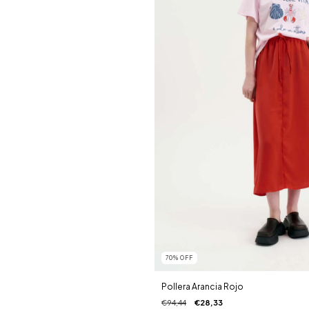
70
%
OFF
Pollera Arancia Rojo
€94,44
€28,33