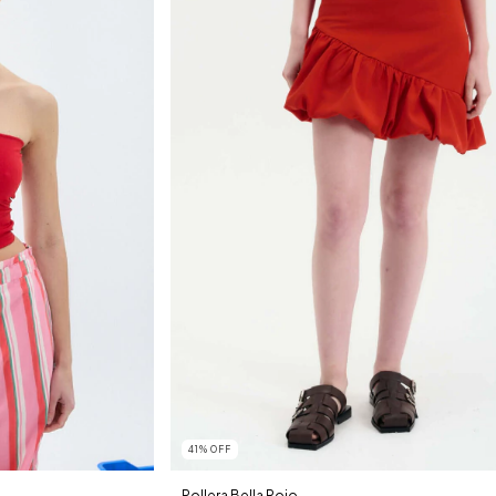
41
%
OFF
Pollera Bella Rojo