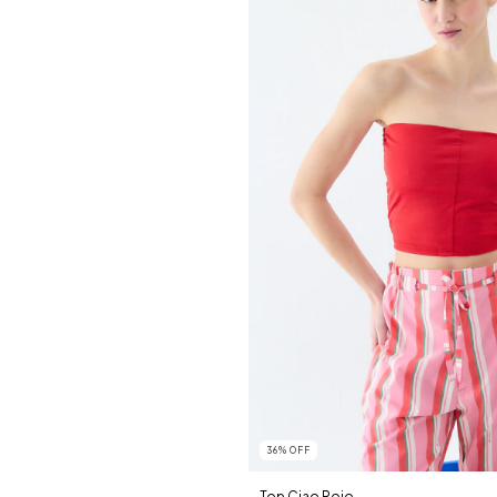
36
%
OFF
Top Ciao Rojo