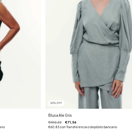
30
%
OFF
Blusa Ale Gris
€102,22
€71,56
ario
€60,83
con
Transferencia o depósito bancario