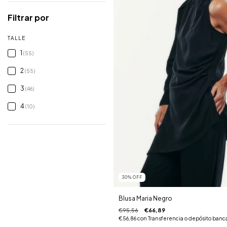
Filtrar por
TALLE
1
(55)
2
(55)
3
(46)
4
(10)
30
%
OFF
Blusa Maria Negro
€95,56
€66,89
€56,86
con
Transferencia o depósito banc