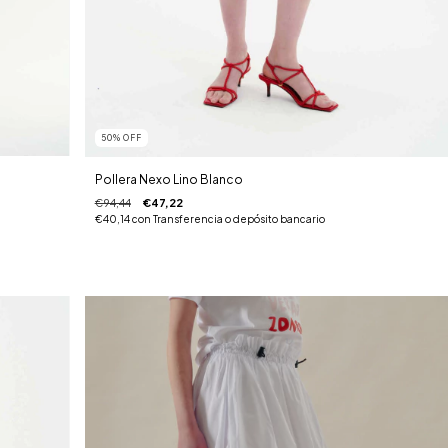
50
%
OFF
Pollera Nexo Lino Blanco
€94,44
€47,22
€40,14
con
Transferencia o depósito bancario