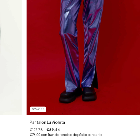
30
%
OFF
Pantalon Lu Violeta
€127,78
€89,44
€76,02
con
Transferencia o depósito bancario