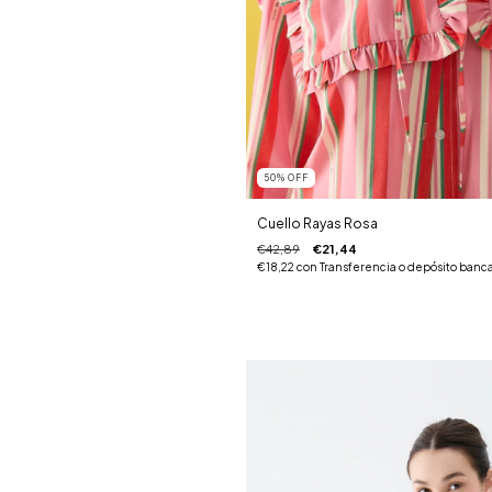
50
%
OFF
Cuello Rayas Rosa
€42,89
€21,44
€18,22
con
Transferencia o depósito banca