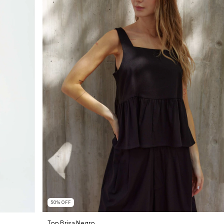
50
%
OFF
Top Brisa Negro