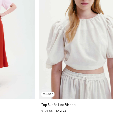
60
%
OFF
Top Sueño Lino Blanco
€105,56
€42,22