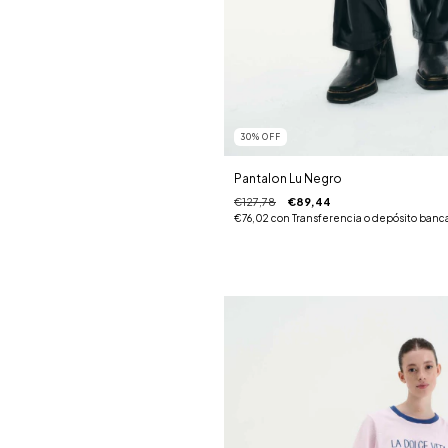
30
%
OFF
Pantalon Lu Negro
€127,78
€89,44
€76,02
con
Transferencia o depósito banc