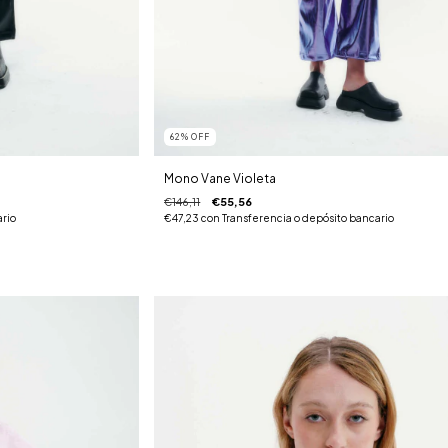
62
%
OFF
Mono Vane Violeta
€146,11
€55,56
ario
€47,23
con
Transferencia o depósito bancario