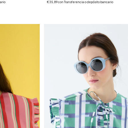
ario
€35,89
con
Transferencia o depósito bancario