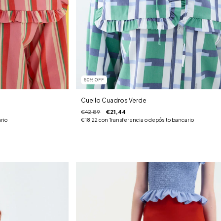
50
%
OFF
Cuello Cuadros Verde
€42,89
€21,44
rio
€18,22
con
Transferencia o depósito bancario