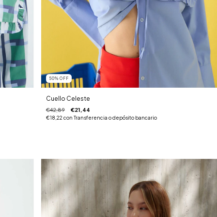
50
%
OFF
Cuello Celeste
€42,89
€21,44
€18,22
con
Transferencia o depósito bancario