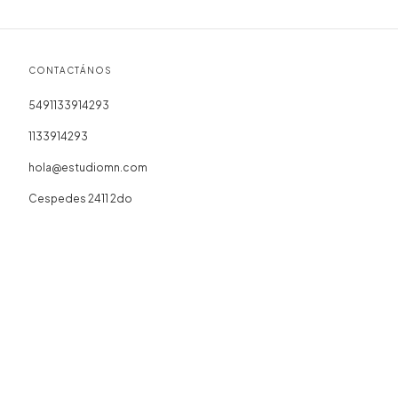
CONTACTÁNOS
5491133914293
1133914293
hola@estudiomn.com
Cespedes 2411 2do