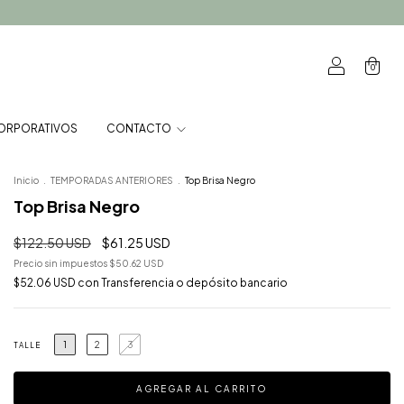
0
ORPORATIVOS
CONTACTO
Inicio
.
TEMPORADAS ANTERIORES
.
Top Brisa Negro
Top Brisa Negro
$122.50 USD
$61.25 USD
Precio sin impuestos
$50.62 USD
$52.06 USD
con
Transferencia o depósito bancario
1
2
3
TALLE