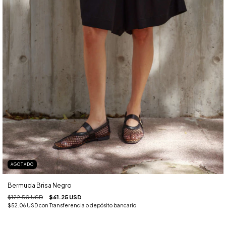
AGOTADO
Bermuda Brisa Negro
$122.50 USD
$61.25 USD
$52.06 USD
con
Transferencia o depósito bancario