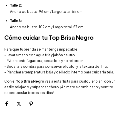
Talle 2:
Ancho de busto: 96 cm / Largo total: 55 cm
Talle 3:
Ancho de busto: 102 cm / Largo total: 57 cm
Cómo cuidar tu Top Brisa Negro
Para que tu prenda se mantenga impecable:
- Lavar a mano con agua fría y jabón neutro.
- Evitar centrifugadora, secadora y no retorcer.
- Secar a la sombra para conservar el color y la textura del lino.
- Planchar a temperatura baja y del lado interno para cuidar la tela.
Con el
Top Brisa Negro
vas a estar lista para cualquier plan, con un
estilo relajado y súper canchero. ¡Animate a combinarlo y sentite
espectacular todos los días!