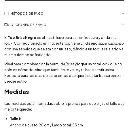
MÉTODOS DE PAGO
OPCIONES DE ENVÍO
El
Top Brisa Negro
es el must-have para sumar frescura y onda a tu
look. Confeccionado en lino, este top tiene un diseño
super canchero
con una espalda que se ata con un lazo, dándole un toque relajado y al
mismo tiempo sofisticado.
Ideal para combinar con la bermuda Brisa y lograr un total look que no
solo es cómodo, sino que también te viste y te hace sentir única.
Perfecto para los días de calor en los que querés estar fresca pero sin
perder estilo.
Medidas
Las medidas están tomadas sobre la prenda para que elijas el talle que
mejor te quede:
Talle 1:
Ancho de busto:90 cm / Largo total: 53 cm