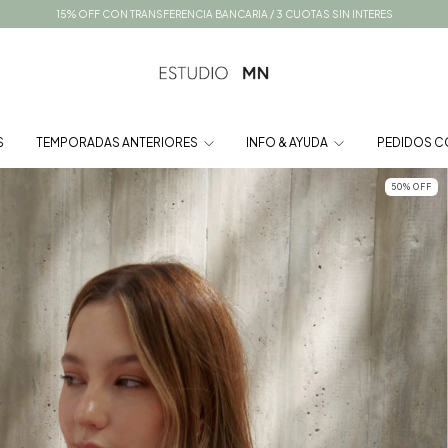
15% OFF CON TRANSFERENCIA BANCARIA / 3 CUOTAS SIN INTERES
S
TEMPORADAS ANTERIORES
INFO & AYUDA
PEDIDOS C
50
%
OFF