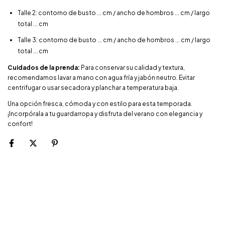
Talle 2: contorno de busto ... cm / ancho de hombros ... cm / largo
total ... cm
Talle 3: contorno de busto ... cm / ancho de hombros ... cm / largo
total ... cm
Cuidados de la prenda:
Para conservar su calidad y textura,
recomendamos lavar a mano con agua fría y jabón neutro. Evitar
centrifugar o usar secadora y planchar a temperatura baja.
Una opción fresca, cómoda y con estilo para esta temporada.
¡Incorpórala a tu guardarropa y disfruta del verano con elegancia y
confort!