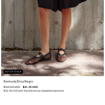
OUT OF STOCK
Bermuda Brisa Negro
$122.50 USD
$61.25 USD
$52.06 USD
with
Transferencia o depósito bancario