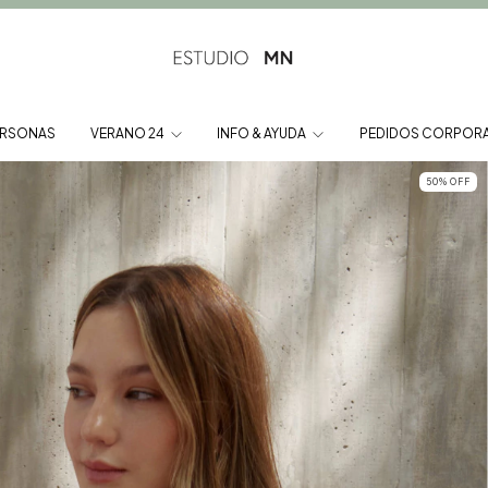
ERSONAS
VERANO 24
INFO & AYUDA
PEDIDOS CORPORA
50
%
OFF