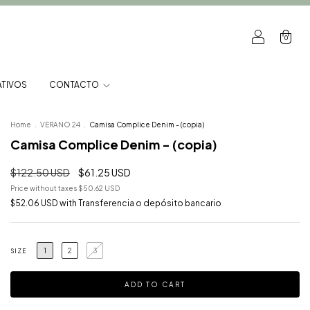
0
TIVOS
CONTACTO
Home
.
VERANO 24
.
Camisa Complice Denim - (copia)
Camisa Complice Denim - (copia)
$122.50 USD
$61.25 USD
Price without taxes
$50.62 USD
$52.06 USD
with
Transferencia o depósito bancario
1
2
3
SIZE