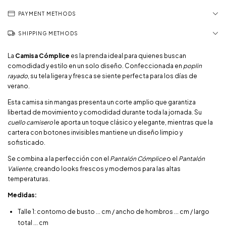
PAYMENT METHODS
SHIPPING METHODS
La
Camisa Cómplice
es la prenda ideal para quienes buscan
comodidad y estilo en un solo diseño. Confeccionada en
poplin
rayado
, su tela ligera y fresca se siente perfecta para los días de
verano.
Esta camisa sin mangas presenta un corte amplio que garantiza
libertad de movimiento y comodidad durante toda la jornada. Su
cuello camisero
le aporta un toque clásico y elegante, mientras que la
cartera con botones invisibles mantiene un diseño limpio y
sofisticado.
Se combina a la perfección con el
Pantalón Cómplice
o el
Pantalón
Valiente
, creando looks frescos y modernos para las altas
temperaturas.
Medidas:
Talle 1: contorno de busto ... cm / ancho de hombros ... cm / largo
total ... cm