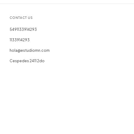
CONTACT US
5491133914293
1133914293
hola@estudiomn.com
Cespedes 2411 2do