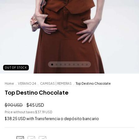
OUT OF STOCK
Home
.
VERANO 24
.
CAMISAS | REMERAS
.
Top Destino Chocolate
Top Destino Chocolate
$90 USD
$45 USD
Price without taxes
$37.19 USD
$38.25 USD
with
Transferencia o depósito bancario