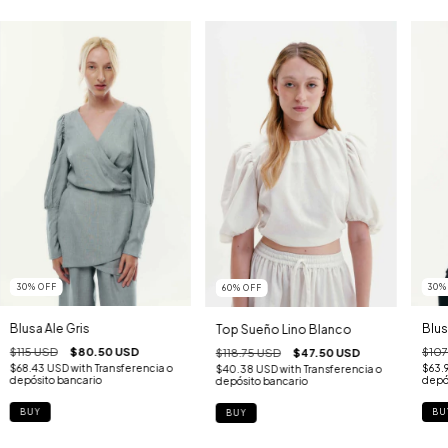
30
%
OFF
30
60
%
OFF
Blusa Ale Gris
Blus
Top Sueño Lino Blanco
$115 USD
$80.50 USD
$107
$118.75 USD
$47.50 USD
$68.43 USD
with
Transferencia o
$63.
$40.38 USD
with
Transferencia o
depósito bancario
depó
depósito bancario
BUY
BU
BUY