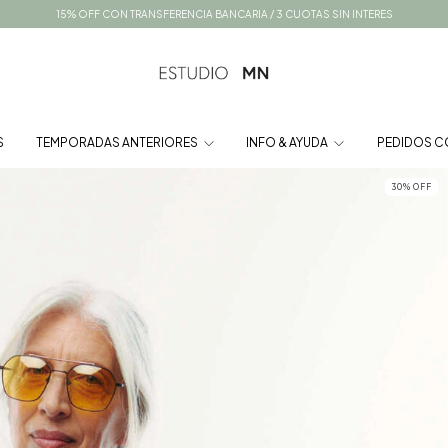
15% OFF CON TRANSFERENCIA BANCARIA / 3 CUOTAS SIN INTERES
S
TEMPORADAS ANTERIORES
INFO & AYUDA
PEDIDOS C
30
%
OFF