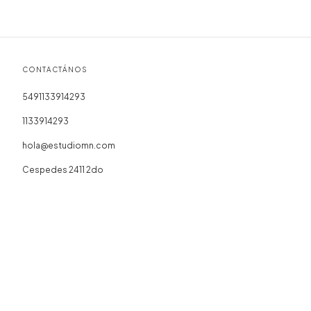
CONTACTÁNOS
5491133914293
1133914293
hola@estudiomn.com
Cespedes 2411 2do