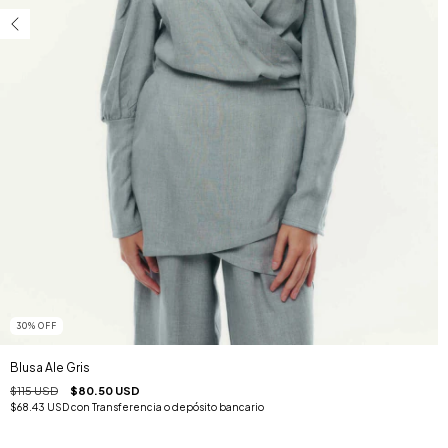
30
%
OFF
Blusa Ale Gris
$115 USD
$80.50 USD
$68.43 USD
con
Transferencia o depósito bancario