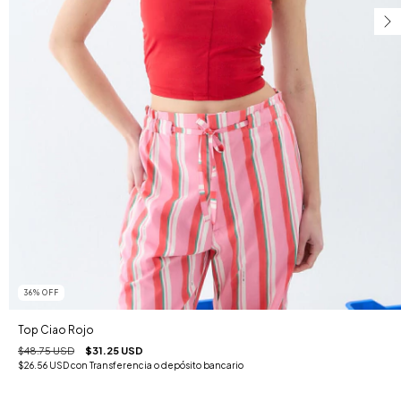
36
%
OFF
Top Ciao Rojo
$48.75 USD
$31.25 USD
$26.56 USD
con
Transferencia o depósito bancario