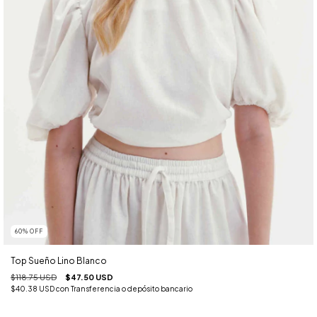
60
%
OFF
Top Sueño Lino Blanco
$118.75 USD
$47.50 USD
$40.38 USD
con
Transferencia o depósito bancario