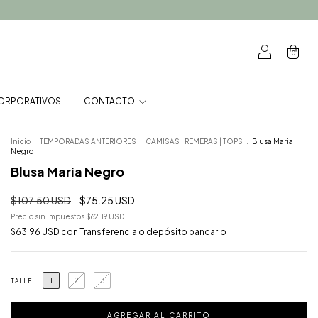
0
ORPORATIVOS
CONTACTO
Inicio
.
TEMPORADAS ANTERIORES
.
CAMISAS | REMERAS | TOPS
.
Blusa Maria
Negro
Blusa Maria Negro
$107.50 USD
$75.25 USD
Precio sin impuestos
$62.19 USD
$63.96 USD
con
Transferencia o depósito bancario
1
2
3
TALLE