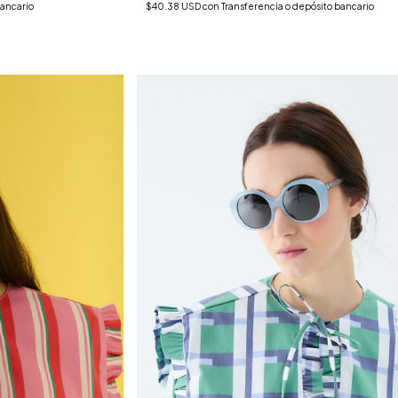
bancario
$40.38 USD
con
Transferencia o depósito bancario