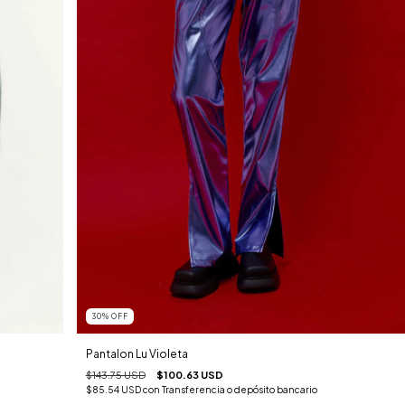
30
%
OFF
Pantalon Lu Violeta
$143.75 USD
$100.63 USD
$85.54 USD
con
Transferencia o depósito bancario