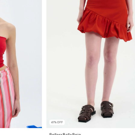
41
%
OFF
Pollera Bella Rojo