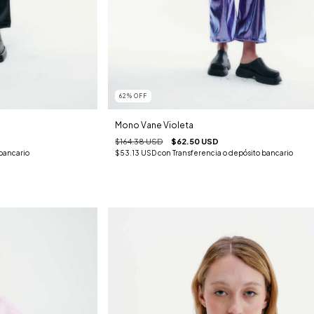
62
%
OFF
Mono Vane Violeta
$164.38 USD
$62.50 USD
 bancario
$53.13 USD
con
Transferencia o depósito bancario