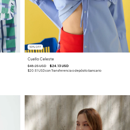
50
%
OFF
Cuello Celeste
$48.25 USD
$24.13 USD
$20.51 USD
con
Transferencia o depósito bancario