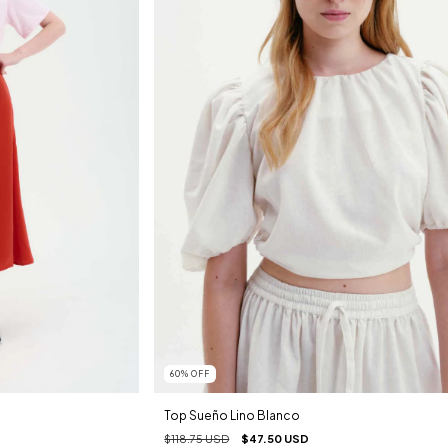
60
%
OFF
Top Sueño Lino Blanco
$118.75 USD
$47.50 USD