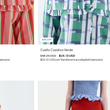
50
%
OFF
Cuello Cuadros Verde
$48.25 USD
$24.13 USD
bancario
$20.51 USD
con
Transferencia o depósito bancario