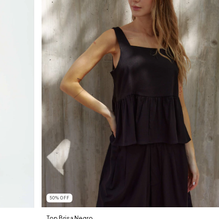
50
%
OFF
Top Brisa Negro