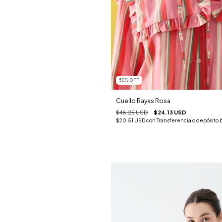
50
%
OFF
Cuello Rayas Rosa
$48.25 USD
$24.13 USD
$20.51 USD
con
Transferencia o depósito 