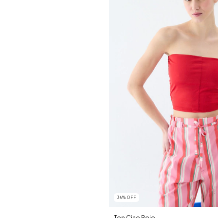
36
%
OFF
Top Ciao Rojo