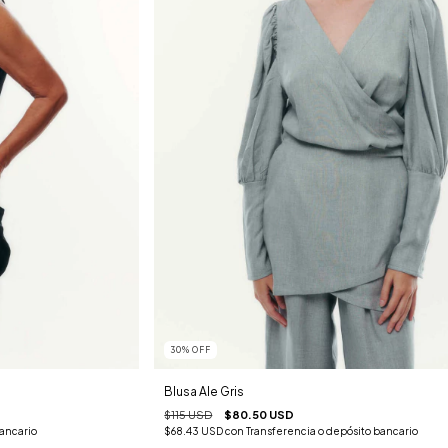
30
%
OFF
Blusa Ale Gris
$115 USD
$80.50 USD
bancario
$68.43 USD
con
Transferencia o depósito bancario