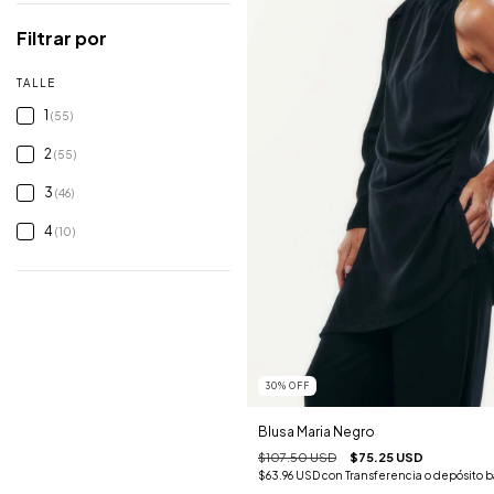
Filtrar por
TALLE
1
(55)
2
(55)
3
(46)
4
(10)
30
%
OFF
Blusa Maria Negro
$107.50 USD
$75.25 USD
$63.96 USD
con
Transferencia o depósito 