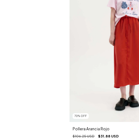
70
%
OFF
Pollera Arancia Rojo
$106.25 USD
$31.88 USD