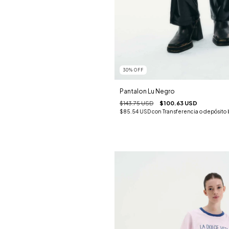
30
%
OFF
Pantalon Lu Negro
$143.75 USD
$100.63 USD
$85.54 USD
con
Transferencia o depósito