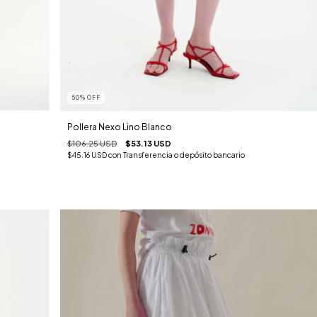
50
%
OFF
Pollera Nexo Lino Blanco
$106.25 USD
$53.13 USD
$45.16 USD
con
Transferencia o depósito bancario