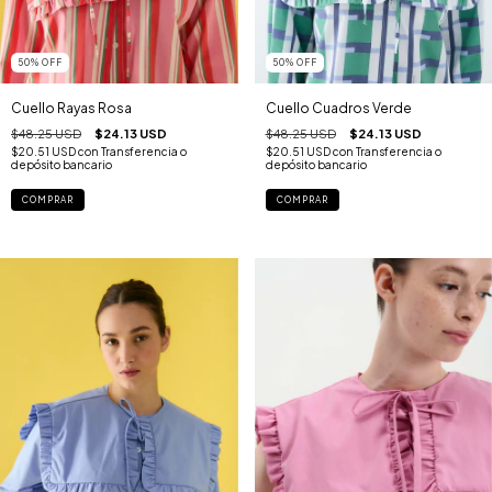
50
%
OFF
50
%
OFF
Cuello Rayas Rosa
Cuello Cuadros Verde
$48.25 USD
$24.13 USD
$48.25 USD
$24.13 USD
$20.51 USD
con
Transferencia o
$20.51 USD
con
Transferencia o
depósito bancario
depósito bancario