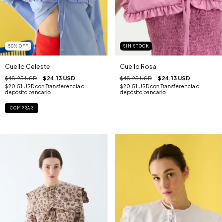
50
%
OFF
SIN STOCK
Cuello Celeste
Cuello Rosa
$48.25 USD
$24.13 USD
$48.25 USD
$24.13 USD
$20.51 USD
con
Transferencia o
$20.51 USD
con
Transferencia o
depósito bancario
depósito bancario