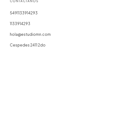
CONTACTÁNOS
5491133914293
1133914293
hola@estudiomn.com
Cespedes 2411 2do