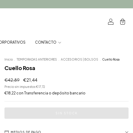
0
ORPORATIVOS
CONTACTO
Inicio
.
TEMPORADAS ANTERIORES
.
ACCESORIOS | BOLSOS
.
Cuello Rosa
Cuello Rosa
€42,89
€21,44
Precio sin impuestos
€17,72
€18,22
con
Transferencia o depósito bancario
MEDIOS DE PAGO