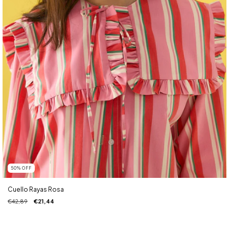
50
%
OFF
Cuello Rayas Rosa
€42,89
€21,44