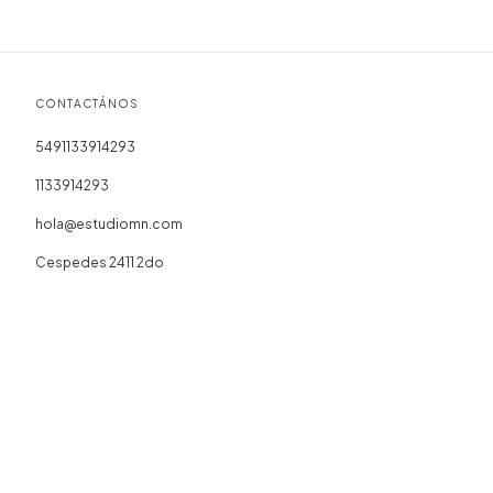
CONTACTÁNOS
5491133914293
1133914293
hola@estudiomn.com
Cespedes 2411 2do