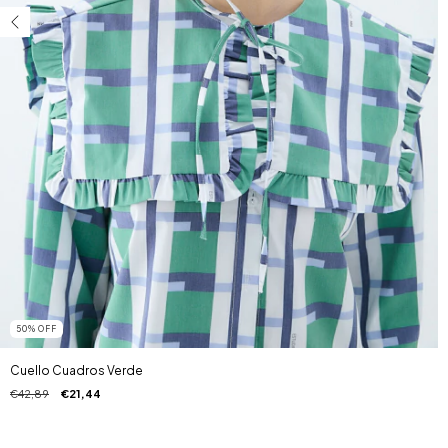
50
%
OFF
Cuello Cuadros Verde
€42,89
€21,44