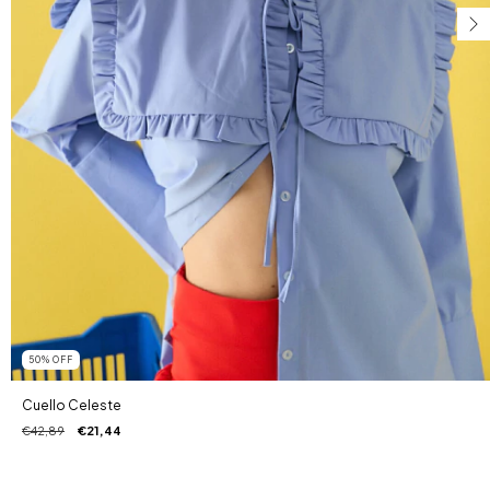
50
%
OFF
Cuello Celeste
€42,89
€21,44