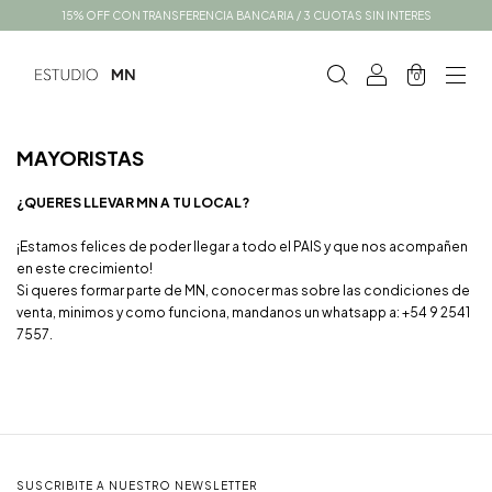
15% OFF CON TRANSFERENCIA BANCARIA / 3 CUOTAS SIN INTERES
0
MAYORISTAS
¿QUERES LLEVAR MN A TU LOCAL?
¡Estamos felices de poder llegar a todo el PAIS y que nos acompañen
en este crecimiento!
Si queres formar parte de MN, conocer mas sobre las condiciones de
venta, minimos y como funciona, mandanos un whatsapp a: +54 9 2541
7557.
SUSCRIBITE A NUESTRO NEWSLETTER