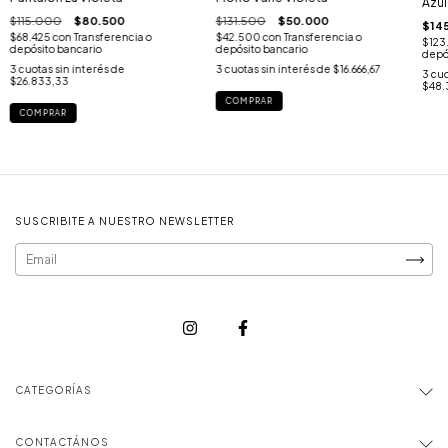
Azul
$115.000
$80.500
$131.500
$50.000
$14
$68.425
con
Transferencia o
$42.500
con
Transferencia o
$123
depósito bancario
depósito bancario
depó
3
cuotas sin interés de
3
cuotas sin interés de
$16.666,67
3
cuo
$26.833,33
$48.
COMPRAR
COMPRAR
SUSCRIBITE A NUESTRO NEWSLETTER
CATEGORÍAS
CONTACTÁNOS