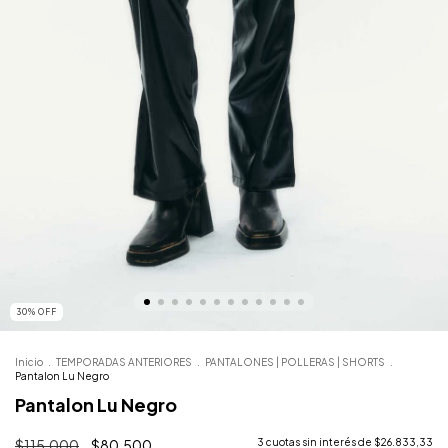
30
%
OFF
Inicio
.
TEMPORADAS ANTERIORES
.
PANTALONES | POLLERAS | SHORTS
.
Pantalon Lu Negro
Pantalon Lu Negro
$115.000
$80.500
3
cuotas sin interés de
$26.833,33