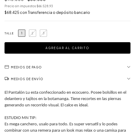
Precio sin impuestos
$66.528,93
$68.425
con
Transferencia o depósito bancario
1
2
3
TALLE
MEDIOS DE PAGO
MEDIOS DE ENVÍO
El Pantalón Lu esta confeccionado en ecocuero. Posee bolsillos en el
delantero y tajitos en la botamanga. Tiene recortes en las piernas
generando un recorrido visual. El calce es ideal.
ESTUDIO MN TIP:
Es mega canchero, usalo para todo. Es super versatil y lo podes
combinar con una remera para un look mas relax o una camisa para